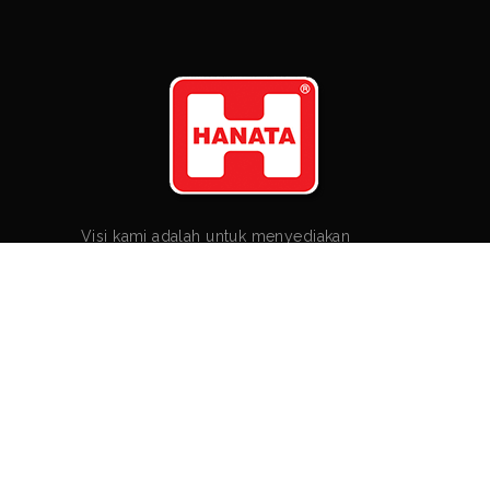
Visi kami adalah untuk menyediakan
peralatan yang Anda butuhkan untuk
menciptakan kemudahan dalam melakukan
segala aktifitas Anda. TELP/WA TERBARU :
0812 8002 8995
KIRIMKAN KAMI PESAN