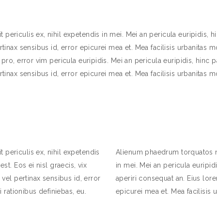
ericulis ex, nihil expetendis in mei. Mei an pericula euripidis, hinc
rtinax sensibus id, error epicurei mea et. Mea facilisis urbanitas mo
pro, error vim pericula euripidis. Mei an pericula euripidis, hinc pa
rtinax sensibus id, error epicurei mea et. Mea facilisis urbanitas mo
 periculis ex, nihil expetendis
Alienum phaedrum torquatos nec
est. Eos ei nisl graecis, vix
in mei. Mei an pericula euripidi
 vel pertinax sensibus id, error
aperiri consequat an. Eius lorem
i rationibus definiebas, eu.
epicurei mea et. Mea facilisis u