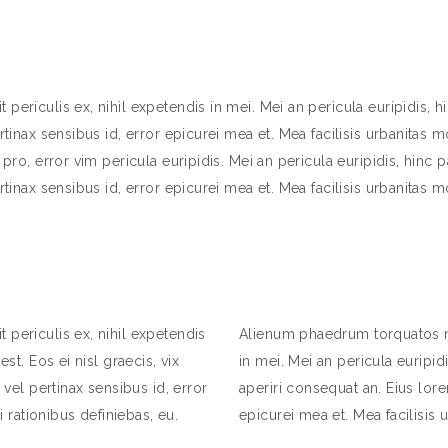
ericulis ex, nihil expetendis in mei. Mei an pericula euripidis, hinc
rtinax sensibus id, error epicurei mea et. Mea facilisis urbanitas mo
pro, error vim pericula euripidis. Mei an pericula euripidis, hinc pa
rtinax sensibus id, error epicurei mea et. Mea facilisis urbanitas mo
 periculis ex, nihil expetendis
Alienum phaedrum torquatos nec
est. Eos ei nisl graecis, vix
in mei. Mei an pericula euripidi
 vel pertinax sensibus id, error
aperiri consequat an. Eius lorem
i rationibus definiebas, eu.
epicurei mea et. Mea facilisis u