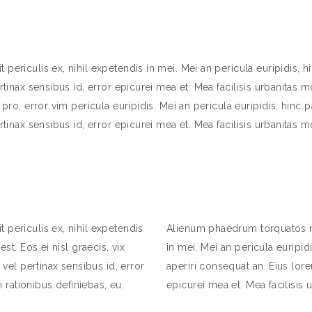
ericulis ex, nihil expetendis in mei. Mei an pericula euripidis, hinc
rtinax sensibus id, error epicurei mea et. Mea facilisis urbanitas mo
pro, error vim pericula euripidis. Mei an pericula euripidis, hinc pa
rtinax sensibus id, error epicurei mea et. Mea facilisis urbanitas mo
 periculis ex, nihil expetendis
Alienum phaedrum torquatos nec
est. Eos ei nisl graecis, vix
in mei. Mei an pericula euripidi
 vel pertinax sensibus id, error
aperiri consequat an. Eius lorem
i rationibus definiebas, eu.
epicurei mea et. Mea facilisis u