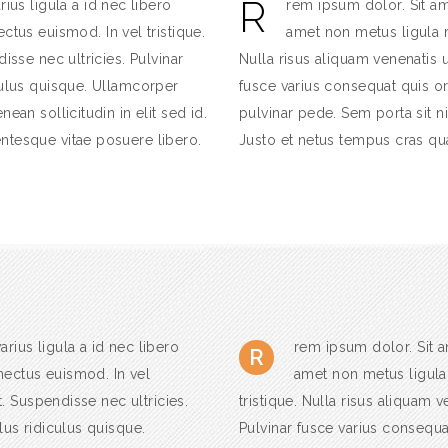
R
ius ligula a id nec libero
rem ipsum dolor. Sit ame
ctus euismod. In vel tristique.
amet non metus ligula r
isse nec ultricies. Pulvinar
Nulla risus aliquam venenatis u
culus quisque. Ullamcorper
fusce varius consequat quis or
ean sollicitudin in elit sed id.
pulvinar pede. Sem porta sit ni
ntesque vitae posuere libero.
Justo et netus tempus cras qu
rius ligula a id nec libero
rem ipsum dolor. Sit a
R
nectus euismod. In vel
amet non metus ligula
t. Suspendisse nec ultricies.
tristique. Nulla risus aliquam v
lus ridiculus quisque.
Pulvinar fusce varius consequat