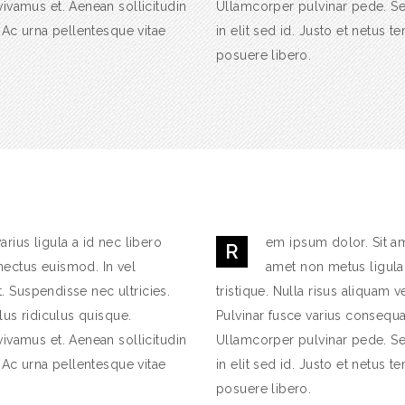
ivamus et. Aenean sollicitudin
Ullamcorper pulvinar pede. Sem
. Ac urna pellentesque vitae
in elit sed id. Justo et netus
posuere libero.
rius ligula a id nec libero
em ipsum dolor. Sit am
R
nectus euismod. In vel
amet non metus ligula
t. Suspendisse nec ultricies.
tristique. Nulla risus aliquam v
lus ridiculus quisque.
Pulvinar fusce varius consequat
ivamus et. Aenean sollicitudin
Ullamcorper pulvinar pede. Sem
. Ac urna pellentesque vitae
in elit sed id. Justo et netus
posuere libero.